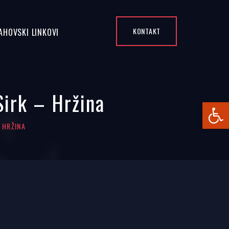
KONTAKT
AHOVSKI LINKOVI
Sirk – Hržina
Open
- HRŽINA