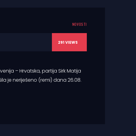
NOVOSTI
291
VIEWS
nija – Hrvatska, partija Sirk Matija
la je neriješeno (remi) dana 26.08.