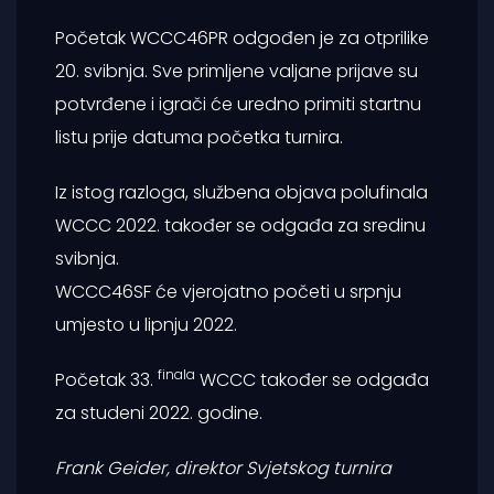
Početak WCCC46PR odgođen je za otprilike
20. svibnja. Sve primljene valjane prijave su
potvrđene i igrači će uredno primiti startnu
listu prije datuma početka turnira.
Iz istog razloga, službena objava polufinala
WCCC 2022. također se odgađa za sredinu
svibnja.
WCCC46SF će vjerojatno početi u srpnju
umjesto u lipnju 2022.
finala
Početak 33.
WCCC također se odgađa
za studeni 2022. godine.
Frank Geider, direktor Svjetskog turnira