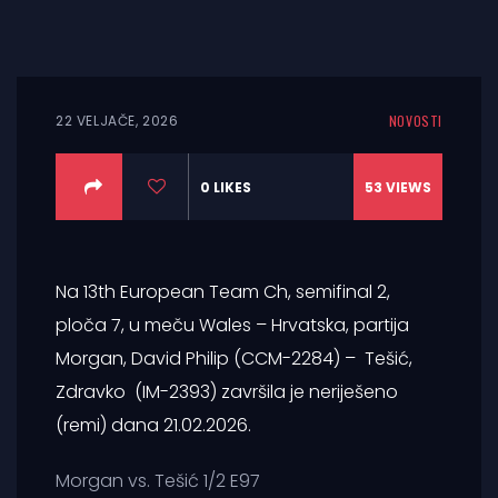
22 VELJAČE, 2026
NOVOSTI
0
LIKES
53
VIEWS
Na 13th European Team Ch, semifinal 2,
ploča 7, u meču Wales – Hrvatska, partija
Morgan, David Philip (CCM-2284) – Tešić,
Zdravko (IM-2393) završila je neriješeno
(remi) dana 21.02.2026.
Morgan vs. Tešić 1/2 E97