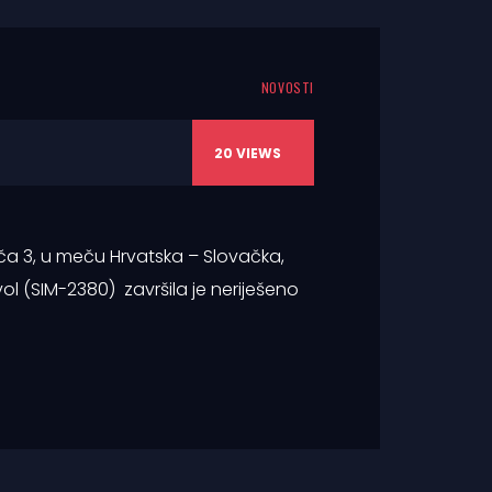
NOVOSTI
20
VIEWS
ča 3, u meču Hrvatska – Slovačka,
vol (SIM-2380) završila je neriješeno