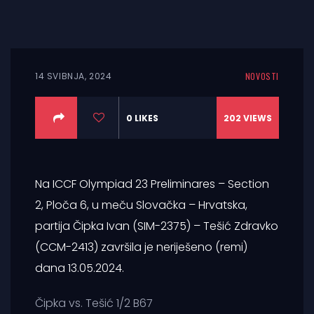
14 SVIBNJA, 2024
NOVOSTI
0
LIKES
202
VIEWS
Na ICCF Olympiad 23 Preliminares – Section
2, Ploča 6, u meču Slovačka – Hrvatska,
partija Čipka Ivan (SIM-2375) – Tešić Zdravko
(CCM-2413) završila je neriješeno (remi)
dana 13.05.2024.
Čipka vs. Tešić 1/2 B67