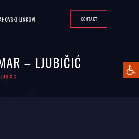
KONTAKT
AHOVSKI LINKOVI
MAR – LJUBIČIĆ
Open
LJUBIČIĆ