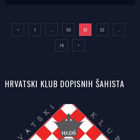
1
…
50
51
52
…
74
HRVATSKI KLUB DOPISNIH ŠAHISTA