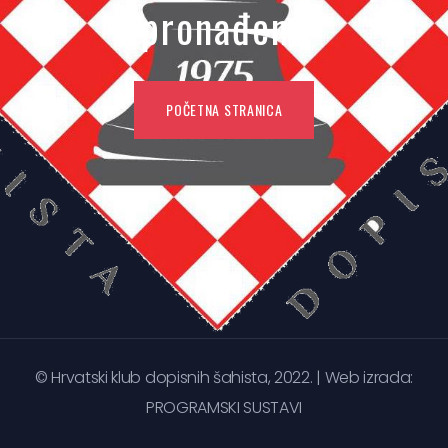
pronađena
POČETNA STRANICA
© Hrvatski klub dopisnih šahista, 2022. | Web izrada:
PROGRAMSKI SUSTAVI